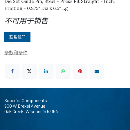
Die Set Guide Pin, Steel - Press Fit Straight - Inch,
Friction - 0.875" Dia x 6.5" Lg
不可用于销售
联系我们
条款和条件
Superior Components
900 W Drexel Avenue
Oak Creek, Wisconsin 53154