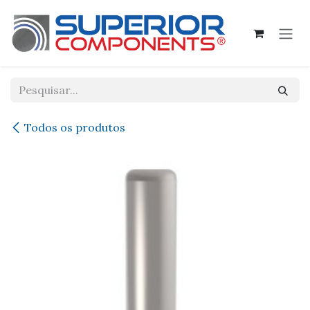
Pular para o conteúdo
Todos os produtos