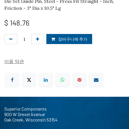
Die Set Guide Pin, Steel - Press Fit Straight - Inch,
Friction - 3" Dia x 10.5" Lg
$
148.76
장바구니에 추가
이용 약관
Superior Components
900 W Drexel Avenue
Oak Creek, Wisconsin 53154