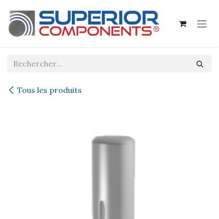
Se rendre au contenu
Tous les produits