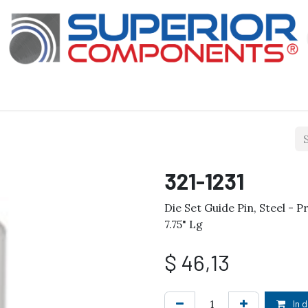
Our Products
About Us
Shop
321-1231
Die Set Guide Pin, Steel - Pr
7.75" Lg
$
46,13
In 